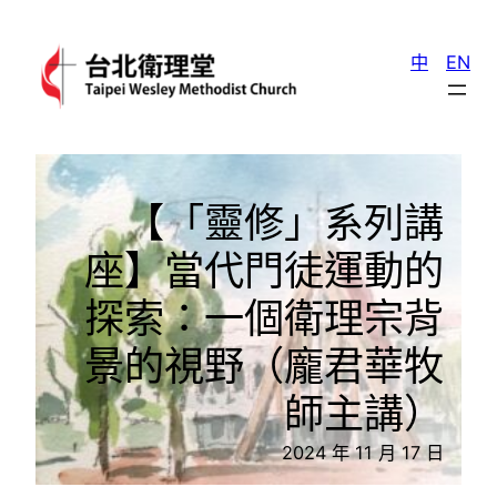
跳
至
中
EN
主
要
內
容
【「靈修」系列講
座】當代門徒運動的
探索：一個衛理宗背
景的視野（龐君華牧
師主講）
2024 年 11 月 17 日