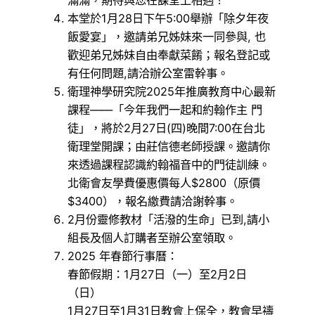
本堂於1月28日下午5:00舉辦「除夕年夜
飯愛宴」，邀請弟兄姊妹來一同參與, 也
歡迎弟兄姊妹自由奉獻菜餚；報名登記或
有任何問題,請洽辦公室雷幹事。
衛理神學研究院2025年推廣教育中心最新
課程——「今年我們一起和約翰作主 門
徒」，將於2月27日(四)晚間7:00在台北
衛理堂開課；由莊信德老師授課。邀請你
來透過課程認識約翰福音中的門徒訓練。
北衛會友學費優惠價每人$2800（原價
$3400），報名繳費請洽謝幹事。
2月份靈修教材「活潑的生命」已到,請小
組長及個人訂購者至辦公室領取。
2025 年春節行事曆：
春節假期：1月27日（一）至2月2日
（日）
1月27日至1月31日教會上保全，教會早禱