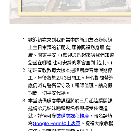
歡迎初次來到我們當中的新朋友及參與線
上主日崇拜的新朋友,願神賜福您身體 健
康、闔家平安。(歡迎您站起來讓我們知道
您坐在哪裡,也可安靜的聚會直到 結束。)
衛理宣教教育大樓本週逢農曆春節假期停
工，年後將於2月3日開工。年假期間營造
廠仍派有警衛留守及工程師值班。請為假
期間一切平安代禱。
本堂裝備處春季課程將於三月起陸續開課,
邀請弟兄姊妹踴躍報名參與接受裝備造
就，詳情可參
裝備處課程推廣
，報名請填
寫
Google Form線上表單
。祝福大家收穫
滿滿，期待與您在課堂上相遇！