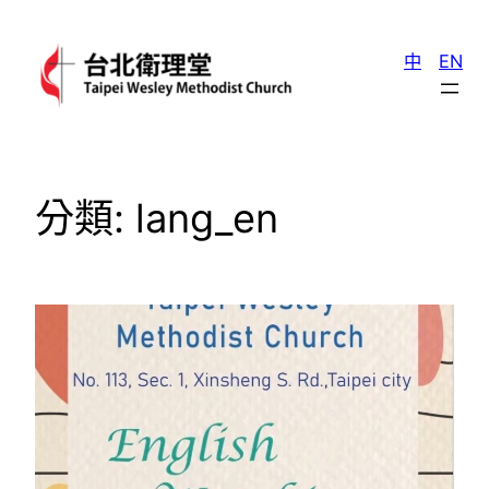
跳
至
中
EN
主
要
內
容
分類:
lang_en