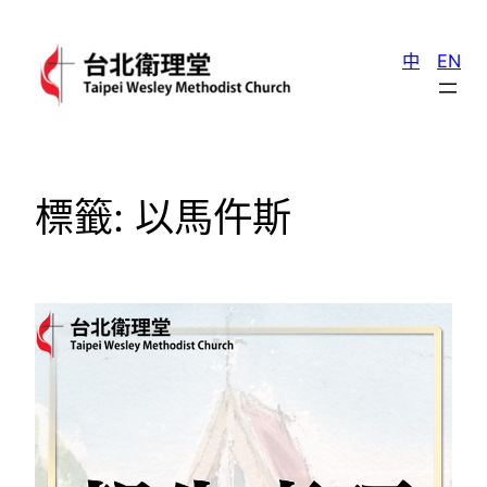
跳
至
中
EN
主
要
內
容
標籤:
以馬仵斯