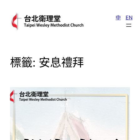
跳
至
中
EN
主
要
內
容
標籤:
安息禮拜