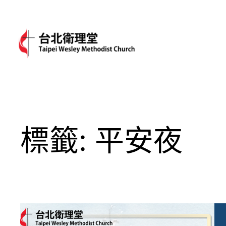
跳
至
主
要
內
容
標籤:
平安夜