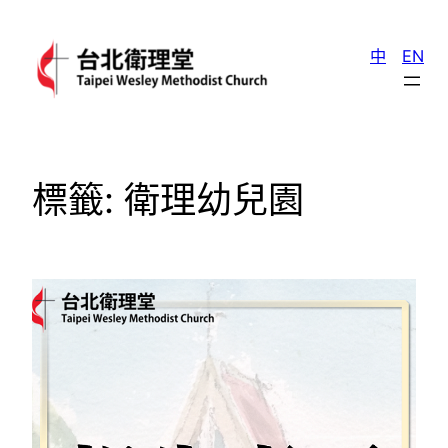
跳
至
中
EN
主
要
內
容
標籤:
衛理幼兒園